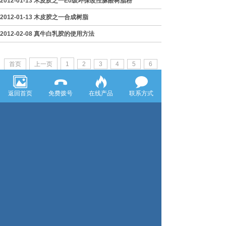
2012-01-13 木皮胶之一E0级环保改性脲醛树脂粉
2012-01-13 木皮胶之一合成树脂
2012-02-08 真牛白乳胶的使用方法
首页
上一页
1
2
3
4
5
6
7
8
9
10
下一页
尾页
返回首页
免费拨号
在线产品
联系方式
企业名称：上海真牛化工有限公司
地 址：上海市青浦区重固镇工业园区
联系人：王耀辉
电 话：400-838-8936
/
021-69769576
/ 69769576
传 真：021-69769576
手 机：18121234576
邮政编码：201706
E－mail: zhenniu666@shznhg.com/