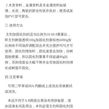
2 木质资料，金属资料及非金属资料如玻
璃，水泥，陶瓷的胶合性状亦良好，硬质或发
泡PVC皆可胶合。
三.使用方法
主剂加固化剂的适当比例为10.60.8重量比，
即主剂树脂透明100g加固化剂黄棕色6080g按
比例依不同场所调配混合并充分搅拌均匀才可
使用。固化剂增加时，固化速度会加快，但树
脂较硬脆，所以固化剂重量不得超越80g比
例，否则强度会大幅下降并会导致固化时间增
长或树脂不固化。
四.注意事项
可用二甲苯或IBA 丙酮或上述混合溶液擦拭
或清洗。
本品不同于A B两面分离涂布用拼板胶，请
勿混淆名词及用法，本剂必需主剂和固化剂混