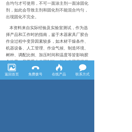
合均匀才可使用，不可一面涂主剂一面涂固化
剂，如此会导致主剂和固化剂不能混合均匀，
出现固化不完全。
本资料来自实际经验及实验室测试，作为选
择产品和工作时的指南，鉴于木器家具厂胶合
作业过程中变异因素较多，如木材干燥条件、
机器设备、人工管理、作业气候、制造环境、
树种、调配比例、加压时间和温度等皆影响胶
合效果，且不受本公司制约，故本公司只提供
售后服务与客户满意的粘胶剂，请试验后再选
返回首页
免费拨号
在线产品
联系方式
用。
五.贮存
本剂性状稳定，保质期1年25℃下请密封保
存，切勿日光直射以免蜕变。
上一页：木皮胶工艺品加工