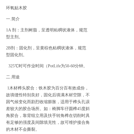
环氧贴木胶
一.简介
1A 剂：主剂树脂，呈透明粘稠状液体，规范
型主剂。
2B剂：固化剂，呈黄棕色粘稠状液体，规范
型固化剂。
325℃时可作业时间（PotLife为50-60分钟。
二.用途
1木材榫头胶合：铁木胶为百分百有效成份，
故填缝性特别良好，固化后填满木材空隙，不
因气候变化而剧烈收缩膨胀，适用于榫头孔误
差较大的胶合场所。如：椅脚车仔圆榫45度斜
角胶合，靠背组立用及扶手转角榫在切削时具
有足够的强度及间隙填充性，故可维护接合角
的木材不会撕裂。