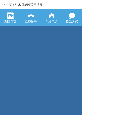
上一页：红木拼板胶适用范围
下一页：封口胶使用提醒
返回首页
免费拨号
在线产品
联系方式
企业名称：上海真牛化工有限公司
地 址：上海市青浦区重固镇工业园区
联系人：王耀辉
电 话：400-838-8936
/
021-69769576
/ 69769576
传 真：021-69769576
手 机：18121234576
邮政编码：201706
E－mail: zhenniu666@shznhg.com/
466821368@qq.com
网 址：http：//www.shznhg.cn
沪ICP备19033455号