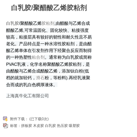
白乳胶/聚醋酸乙烯胶粘剂
白乳胶
/聚醋酸乙烯
,由醋酸与乙烯合成
胶粘剂
醋酸乙烯,可常温固化、固化较快、粘接强度
较高，粘接层具有较好的韧性和耐久性且不易
老化。产品特点是一种水溶性胶粘剂，是由醋
酸乙烯单体在引发剂作用下经聚合反应而制得
的一种热塑性
。通常称为白乳胶或简称
粘合剂
PVAC乳液，化学名称聚醋酸乙烯胶粘剂，是
由醋酸与乙烯合成醋酸乙烯，添加钛白粉(低
档的就加轻钙，
粉，等粉料).再经乳液聚
滑石
合而成的乳白色稠厚液体。
上海真牛化工有限公司
附件下载：
(已下载0次)
标签：
拼板胶
木皮胶
白乳胶
热压胶
吸塑胶