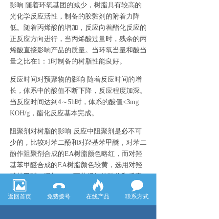
影响 随着环氧基团的减少，树脂具有较高的
光化学反应活性，制备的胶黏剂的附着力降
低。随着丙烯酸的增加，反应向着酯化反应的
正反应方向进行，当丙烯酸过量时，残余的丙
烯酸直接影响产品的质量。当环氧当量和酸当
量之比在1：1时制备的树脂性能良好。
反应时间对预聚物的影响 随着反应时间的增
长，体系中的酸值不断下降，反应程度加深。
当反应时间达到4～5h时，体系的酸值<3mg
KOH/g，酯化反应基本完成。
阻聚剂对树脂的影响 反应中阻聚剂是必不可
少的，比较对苯二酚和对羟基苯甲醚，对苯二
酚作阻聚剂合成的EA树脂颜色略红，而对羟
基苯甲醚合成的EA树脂颜色较黄，选用对羟
基苯甲醚，添加0.15g可获得好佳酸价和反应
程度。
返回首页
免费拨号
在线产品
联系方式